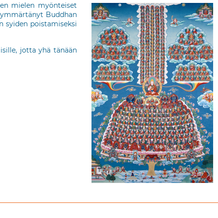
iten mielen myönteiset
ysin ymmärtänyt Buddhan
en syiden poistamiseksi
ille, jotta yhä tänään