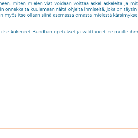
neen, miten mielen viat voidaan voittaa askel askelelta ja m
yllin onnekkaita kuulemaan näitä ohjeita ihmiseltä, joka on tä
lloin myös itse ollaan siinä asemassa omasta mielestä kärsimyks
itse kokeneet Buddhan opetukset ja välittäneet ne muille ihmis