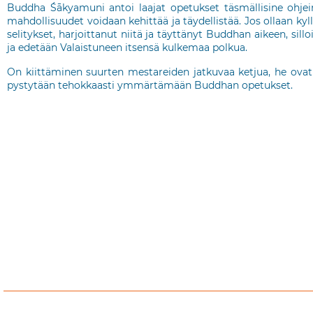
Buddha Śākyamuni antoi laajat opetukset täsmällisine ohjei
mahdollisuudet voidaan kehittää ja täydellistää. Jos ollaan k
selitykset, harjoittanut niitä ja täyttänyt Buddhan aikeen, si
ja edetään Valaistuneen itsensä kulkemaa polkua.
On kiittäminen suurten mestareiden jatkuvaa ketjua, he ovat 
pystytään tehokkaasti ymmärtämään Buddhan opetukset.