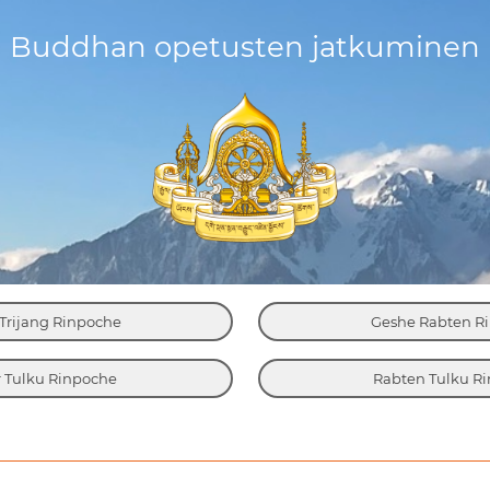
Buddhan opetusten jatkuminen
Trijang Rinpoche
Geshe Rabten R
 Tulku Rinpoche
Rabten Tulku R