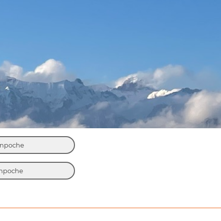
inpoche
inpoche