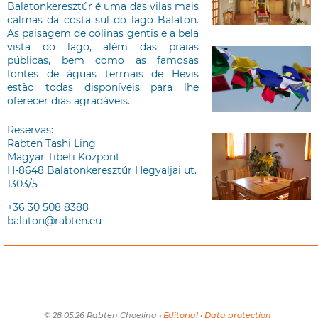
Balatonkeresztúr é uma das vilas mais
calmas da costa sul do lago Balaton.
As paisagem de colinas gentis e a bela
vista do lago, além das praias
públicas, bem como as famosas
fontes de águas termais de Hevis
estão todas disponíveis para lhe
oferecer dias agradáveis.
Reservas:
Rabten Tashi Ling
Magyar Tibeti Központ
H-8648 Balatonkeresztúr Hegyaljai ut.
1303/5
+36 30 508 8388
balaton@rabten.eu
© 28.05.26 Rabten Choeling •
Editorial
•
Data protection