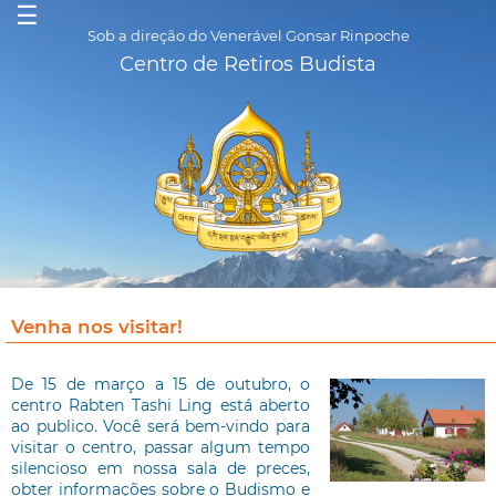
☰
Sob a direção do Venerável Gonsar Rinpoche
Centro de Retiros Budista
Venha nos visitar!
De 15 de março a 15 de outubro, o
centro Rabten Tashi Ling está aberto
ao publico. Você será bem-vindo para
visitar o centro, passar algum tempo
silencioso em nossa sala de preces,
obter informações sobre o Budismo e