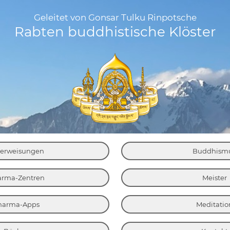
Geleitet von Gonsar Tulku Rinpotsche
Rabten buddhistische Klöster
erweisungen
Buddhism
rma-Zentren
Meister
harma-Apps
Meditatio