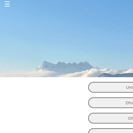
☰
Unt
Dha
D