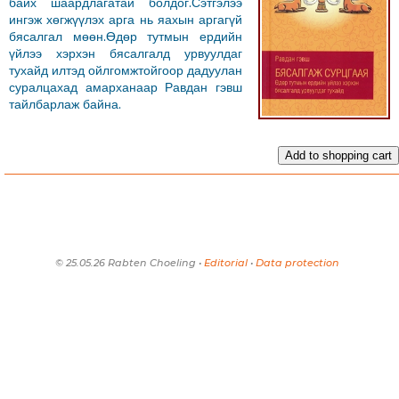
байх шаардлагатай болдог.Сэтгэлээ
ингэж хөгжүүлэх арга нь яахын аргагүй
бясалгал мөөн.Өдөр тутмын ердийн
үйлээ хэрхэн бясалгалд урвуулдаг
тухайд илтэд ойлгомжтойгоор дадуулан
суралцахад амарханаар Равдан гэвш
тайлбарлаж байна.
Add to shopping cart
© 25.05.26 Rabten Choeling •
Editorial
•
Data protection