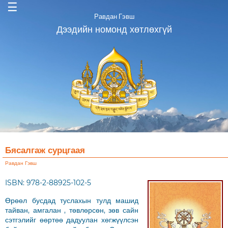
☰
Равдан Гэвш
Дээдийн номонд хөтлөхгүй
Бясалгаж сурцгаая
Равдан Гэвш
ISBN: 978-2-88925-102-5
Өрөөл бусдад туслахын тулд машид
тайван, амгалан , төвлөрсөн, зөв сайн
сэтгэлийг өөртөө дадуулан хөгжүүлсэн